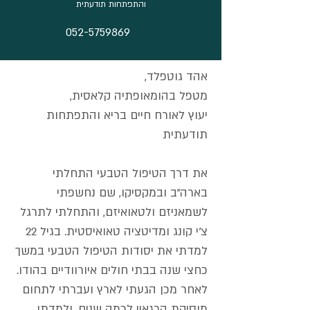
והתפתחות תודעתית
052-5759869
אהד גוטפלד,
מטפל בהומאופתיה קלאסית,
יעוץ לאורח חיים בריא והתפתחות
תודעתית
את דרך הטיפול הטבעי התחלתי
בארה"ב ובמקסיקו, שם נחשפתי
לשמאניזם ולטאואיזם, והתחלתי לתרגל
צ'י קונג ומדיטציה טאואיסטית. בגיל 22
למדתי את יסודות הטיפול הטבעי במשך
כחצי שנה בבתי חולים איורוודיים בהודו.
לאחר מכן הגעתי לארץ ועברתי לתחום
מוסיקת הרגאיי לכמה שנים, ולמדתי