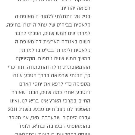
רפואה יהודית.
בגיל 28 התחלתי ללמוד הומאופתיה
קלאסית בביה"ס של עתליה תורן בחיפה.
למדתי שם חמש שנים, הפכתי לחבר
רשום באגודה הארצית להומאופתיה
קלאסית ולימדתי בבי"ס בו למדתי,
במשך חמש שנים נוספות. הקליניקה
ההומאופתית גדלה והתפתחה ותוך כדי
כך, הבנתי שרפואה בדרך הטבע אינה
מספיקה כדי לרפא את יחסי האדם
והטבע. אחרי כמה שנים, הבננו שאורח
החיים במרכז הארץ אינו בריא לנו, ואינו
מאפשר לנו קצב חיים טבעי. בשנת 2011
עברנו לצוקים שבערבה. מאז, אני מטפל
בהומאופתיה בערבה ובת"א, ולומד
ועוסק בחקלאות ביולוגית ובחקלאות