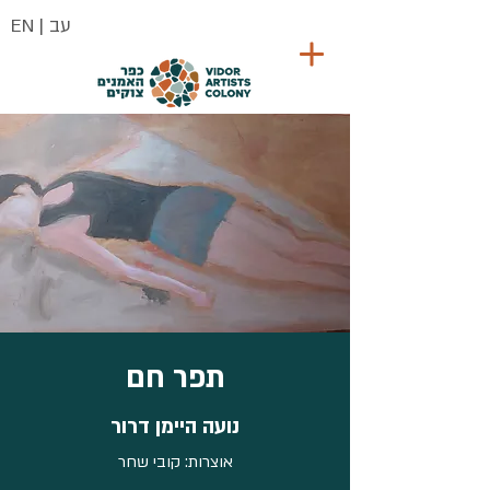
| עב
EN
תפר חם
נועה היימן דרור
אוצרות: קובי שחר