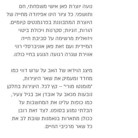
נועה יוצרת פאן אישי משפחתי, חם
וחושפני. כל ציור הינו אפיזודה מחייה של
היוצרת המתבוננת בפרגמנטים קיומיים.
הורות, זוגיות; סקרנות ויכולת ביטוי
ויזואלית מרשימה על סביבת חייה
המיידית ועם זאת פאן אוניברסלי רווי
אווירת שגרה רגועה הנוגע בחיי כולנו.
מיצג הוידאו של האב על ערש דווי כמו
מחדד ומעמיק את שאר היצירות,
"מומנטו מורי" – קץ לכל. היצירות בחלקן
נובעות מכאב על אובדן אב בגיל צעיר,
כמו כופות עלינו את המחשבות על
הבלתי נמנע בסופנו. לצד זאת רובן
ככולן מתארות בנאמנות שובת לב את
כל שאר מרכיבי החיים.