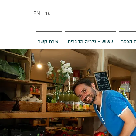
| עב
EN
 הכפר
עשוש - גלריה מדברית
יצירת קשר