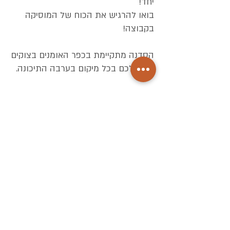
יחד!
בואו להרגיש את הכוח של המוסיקה
בקבוצה!
הסדנה מתקיימת בכפר האומנים בצוקים
או אצלכם בכל מיקום בערבה התיכונה.
לפרטים נוספים והרשמה, אנא צרו קשר
- מאיה 0523565628
כל הזכויות שמורות לכפר האומנים צוקים
בניית האתר:
אלמנט ישראל
עיצוב האתר:
סטודיו ערבה
גלריות אמנות, תערוכות, בית קפה